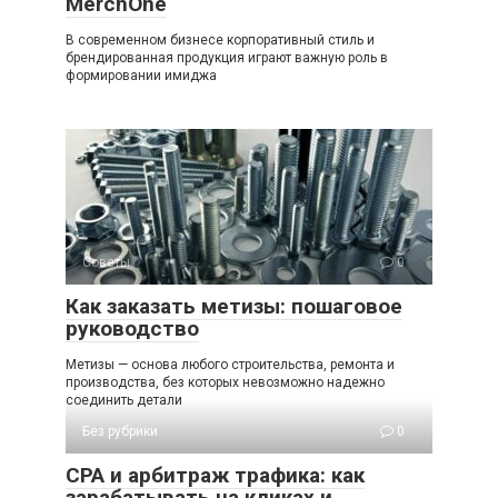
MerchOne
В современном бизнесе корпоративный стиль и
брендированная продукция играют важную роль в
формировании имиджа
Советы
0
Как заказать метизы: пошаговое
руководство
Метизы — основа любого строительства, ремонта и
производства, без которых невозможно надежно
соединить детали
Без рубрики
0
СРА и арбитраж трафика: как
зарабатывать на кликах и