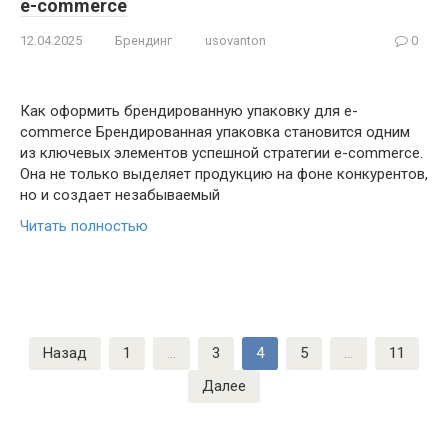
e-commerce
12.04.2025
Брендинг
usovanton
0
Как оформить брендированную упаковку для e-
commerce Брендированная упаковка становится одним
из ключевых элементов успешной стратегии e-commerce.
Она не только выделяет продукцию на фоне конкурентов,
но и создает незабываемый
Читать полностью
Пагинация
Назад
1
…
3
4
5
…
11
записей
Далее